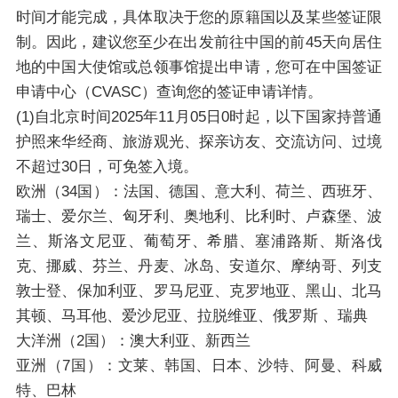
时间才能完成，具体取决于您的原籍国以及某些签证限
制。因此，建议您至少在出发前往中国的前45天向居住
地的中国大使馆或总领事馆提出申请，您可在中国签证
申请中心（CVASC）查询您的签证申请详情。
(1)自北京时间2025年11月05日0时起，以下国家
持普通
护照来华经商、旅游观光、探亲访友、交流访问、过境
不超过30日，可免签入境。
欧洲（34国）：
法国、德国、意大利、荷兰、西班牙、
瑞士、爱尔兰、匈牙利、奥地利、比利时、卢森堡、波
兰、斯洛文尼亚、葡萄牙、希腊、塞浦路斯、斯洛伐
克、挪威、芬兰、丹麦、冰岛、安道尔、摩纳哥、列支
敦士登、保加利亚、罗马尼亚、克罗地亚、黑山、北马
其顿、马耳他、爱沙尼亚、拉脱维亚、俄罗斯 、瑞典
大洋洲（2国）：
澳大利亚、新西兰
亚洲（7国）：
文莱、韩国、日本、沙特、阿曼、科威
特、巴林